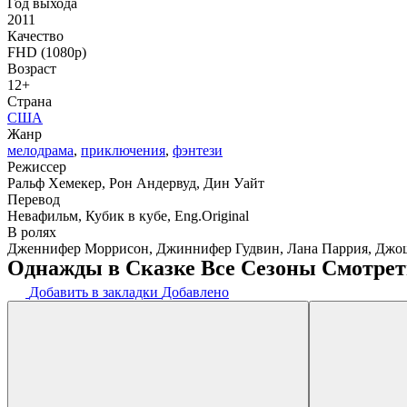
Год выхода
2011
Качество
FHD (1080p)
Возраст
12+
Страна
США
Жанр
мелодрама
,
приключения
,
фэнтези
Режиссер
Ральф Хемекер, Рон Андервуд, Дин Уайт
Перевод
Невафильм, Кубик в кубе, Eng.Original
В ролях
Дженнифер Моррисон, Джиннифер Гудвин, Лана Паррия, Джошу
Однажды в Сказке Все Сезоны Смотрет
Добавить в закладки
Добавлено