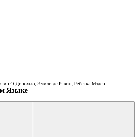
олин О’Донохью, Эмили де Рэвин, Ребекка Мэдер
ом Языке