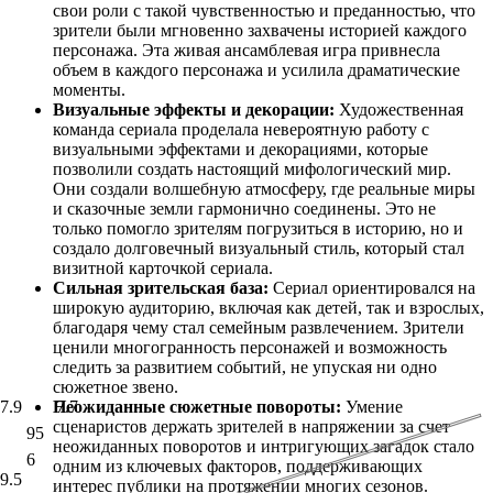
свои роли с такой чувственностью и преданностью, что
зрители были мгновенно захвачены историей каждого
персонажа. Эта живая ансамблевая игра привнесла
объем в каждого персонажа и усилила драматические
моменты.
Визуальные эффекты и декорации:
Художественная
команда сериала проделала невероятную работу с
визуальными эффектами и декорациями, которые
позволили создать настоящий мифологический мир.
Они создали волшебную атмосферу, где реальные миры
и сказочные земли гармонично соединены. Это не
только помогло зрителям погрузиться в историю, но и
создало долговечный визуальный стиль, который стал
визитной карточкой сериала.
Сильная зрительская база:
Сериал ориентировался на
широкую аудиторию, включая как детей, так и взрослых,
благодаря чему стал семейным развлечением. Зрители
ценили многогранность персонажей и возможность
следить за развитием событий, не упуская ни одно
сюжетное звено.
Неожиданные сюжетные повороты:
Умение
7.9
7.7
сценаристов держать зрителей в напряжении за счет
95
неожиданных поворотов и интригующих загадок стало
6
одним из ключевых факторов, поддерживающих
9.5
интерес публики на протяжении многих сезонов.