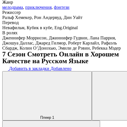
Жанр
мелодрама
,
приключения
,
фэнтези
Режиссер
Ральф Хемекер, Рон Андервуд, Дин Уайт
Перевод
Невафильм, Кубик в кубе, Eng.Original
В ролях
Дженнифер Моррисон, Джиннифер Гудвин, Лана Паррия,
Джошуа Даллас, Джаред Гилмор, Роберт Карлайл, Рафаэль
Сбардж, Колин О’Донохью, Эмили де Рэвин, Ребекка Мэдер
7 Сезон Смотреть Онлайн в Хорошем
Качестве на Русском Языке
Добавить в закладки
Добавлено
Плеер 1