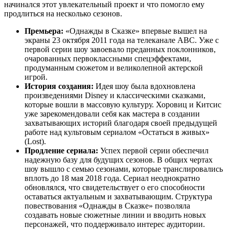
начинался этот увлекательный проект и что помогло ему
продлиться на несколько сезонов.
Премьера:
«Однажды в Сказке» впервые вышел на
экраны 23 октября 2011 года на телеканале ABC. Уже с
первой серии шоу завоевало преданных поклонников,
очарованных первоклассными спецэффектами,
продуманным сюжетом и великолепной актерской
игрой.
История создания:
Идея шоу была вдохновлена
произведениями Disney и классическими сказками,
которые вошли в массовую культуру. Хоровиц и Китсис
уже зарекомендовали себя как мастера в создании
захватывающих историй благодаря своей предыдущей
работе над культовым сериалом «Остаться в живых»
(Lost).
Продление сериала:
Успех первой серии обеспечил
надежную базу для будущих сезонов. В общих чертах
шоу вышло с семью сезонами, которые транслировались
вплоть до 18 мая 2018 года. Сериал неоднократно
обновлялся, что свидетельствует о его способности
оставаться актуальным и захватывающим. Структура
повествования «Однажды в Сказке» позволяла
создавать новые сюжетные линии и вводить новых
персонажей, что поддерживало интерес аудитории.