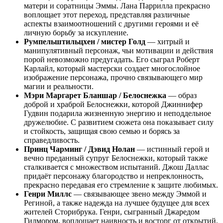
матери и соратницы Эммы. Лана Паррилла прекрасно
воплощает этот переход, представляя различные
аспекты взаимоотношений с другими героями и её
личную борьбу за искупление.
Румпельштильцхен / мистер Голд
— хитрый и
манипулятивный персонаж, чьи мотивации и действия
порой невозможно предугадать. Его сыграл Роберт
Карлайл, который мастерски создает многослойное
изображение персонажа, прочно связывающего мир
магии и реальности.
Мэри Маргарет Бланшар / Белоснежка
— образ
доброй и храброй Белоснежки, которой Джиннифер
Гудвин подарила жизненную энергию и неподдельное
дружелюбие. С развитием сюжета она показывает силу
и стойкость, защищая свою семью и борясь за
справедливость.
Принц Чарминг / Дэвид Нолан
— истинный герой и
вечно преданный супруг Белоснежки, который также
сталкивается с множеством испытаний. Джош Даллас
придаёт персонажу благородство и непреклонность,
прекрасно передавая его стремление к защите любимых.
Генри Миллс
— связывающее звено между Эммой и
Региной, а также надежда на лучшее будущее для всех
жителей Сторибрука. Генри, сыгранный Джаредом
Гилмором, воплощает наивность и восторг от открытий,