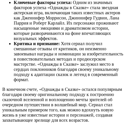
Ключевые факторы успеха:
Одним из значимых
факторов успеха «Однажды в Сказке» стала звездная
актерская игра, включающая таких известных актеров
как Дженнифер Моррисон, Джиннифер Гудвин, Лана
Паррия и Роберт Карлайл. Их персонажи проживают
насыщенные эмоциями и драматизмом истории,
которые разворачиваются на фоне впечатляющих
визуальных эффектов.
Критика и признание:
Хотя сериал получил
смешанные отзывы от критиков, он неизменно
завоевывал награды и номинации за изобретательность
в повествовательных методах и продюсерском
мастерстве. «Однажды в Сказке» заслужил место в
сердцах поклонников благодаря своему уникальному
подходу к адаптации сказок и легенд в современный
формат.
В конечном счете, «Однажды в Сказке» остался популярным
благодаря своему оригинальному подходу к построению
сказочной вселенной и воплощению мечты зрителей об
очередном путешествии в волшебный мир. Сериал стал
уникальным примером того, как можно вдохнуть новую
жизнь в уже известные истории и персонажей, создавая
захватывающее зрелище для всех возрастов.