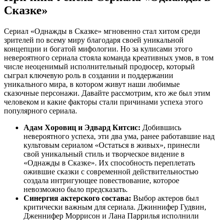
Сказке»
Сериал «Однажды в Сказке» мгновенно стал хитом среди
зрителей по всему миру благодаря своей уникальной
концепции и богатой мифологии. Но за кулисами этого
невероятного сериала стояла команда креативных умов, в том
числе неоценимый исполнительный продюсер, который
сыграл ключевую роль в создании и поддержании
уникального мира, в котором живут наши любимые
сказочные персонажи. Давайте рассмотрим, кто же был этим
человеком и какие факторы стали причинами успеха этого
популярного сериала.
Адам Хоровиц и Эдвард Китсис:
Добившись
невероятного успеха, эти два ума, ранее работавшие над
культовым сериалом «Остаться в живых», принесли
свой уникальный стиль и творческое видение в
«Однажды в Сказке». Их способность переплетать
ожившие сказки с современной действительностью
создала интригующее повествование, которое
невозможно было предсказать.
Синергия актерского состава:
Выбор актеров был
критически важным для сериала. Джиннифер Гудвин,
Дженнифер Моррисон и Лана Паррилья исполнили