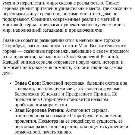
умению переплетать миры сказок с реальностью. Сюжет
сериала уводит зрителей в удивительные места, где сказочные
персонажи живут среди нас, но сами они этого даже не
подозревают. Соединив современные реалии с магией и
мистикой, сериал предлагает увлекательное путешествие в
мир, наполненный загадками и приключениями.
Главные события разворачиваются в небольшом городке
Сторибрук, расположенном в штате Мэн. Все жители этого
города — сказочные персонажи, забывшие о своем прошлом
из-за проклятия, наложенного Злой Королевой Региной.
Каждый эпизод сериала открывает новую часть истории и
помогает персонажам вспомнить, кто они такие на самом
деле.
Эмма Свон:
Ключевой персонаж, бывший охотник за
головами, она обнаруживает, что является дочерью
Белоснежки (Снежки) и Прекрасного Принца. Её
появление в Сторибруке становится началом
пробуждения мира магии.
Злая Королева Регина:
Антагонист сериала,
ответственная за создание Сторибрука и наложение
проклятия. Несмотря на её злодейскую сущность, её
персонаж развит многогранно, она ищет искупление и
возможность начать заново.