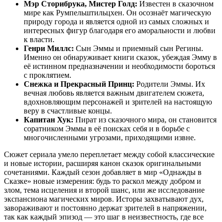
Мэр Сторибрука, Мистер Голд:
Известен в сказочном
мире как Румпельштильцхен. Он осознаёт магическую
природу города и является одной из самых сложных и
интересных фигур благодаря его аморальности и любви
к власти.
Генри Миллс:
Сын Эммы и приемный сын Регины.
Именно он обнаруживает книги сказок, убеждая Эмму в
её истинном предназначении и необходимости бороться
с проклятием.
Снежка и Прекрасный Принц:
Родители Эммы. Их
вечная любовь является важным двигателем сюжета,
вдохновляющим персонажей и зрителей на настоящую
веру в счастливые концы.
Капитан Хук:
Пират из сказочного мира, он становится
соратником Эммы в её поисках себя и в борьбе с
многочисленными угрозами, приходящими извне.
Сюжет сериала умело переплетает между собой классические
и новые истории, расширяя канон сказок оригинальными
сочетаниями. Каждый сезон добавляет в мир «Однажды в
Сказке» новые измерения: будь то раскол между добром и
злом, тема исцеления и второй шанс, или же исследование
экспансиона магических миров. Исторы захватывают дух,
завораживают и постоянно держат зрителей в напряжении,
так как каждый эпизод — это шаг в неизвестность, где все