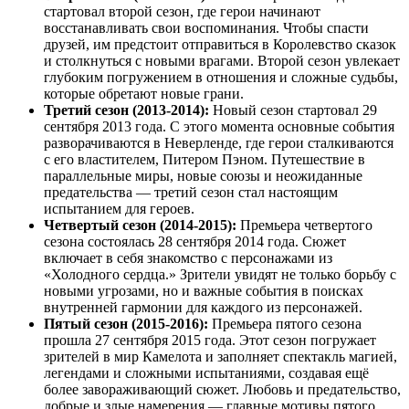
стартовал второй сезон, где герои начинают
восстанавливать свои воспоминания. Чтобы спасти
друзей, им предстоит отправиться в Королевство сказок
и столкнуться с новыми врагами. Второй сезон увлекает
глубоким погружением в отношения и сложные судьбы,
которые обретают новые грани.
Третий сезон (2013-2014):
Новый сезон стартовал 29
сентября 2013 года. С этого момента основные события
разворачиваются в Неверленде, где герои сталкиваются
с его властителем, Питером Пэном. Путешествие в
параллельные миры, новые союзы и неожиданные
предательства — третий сезон стал настоящим
испытанием для героев.
Четвертый сезон (2014-2015):
Премьера четвертого
сезона состоялась 28 сентября 2014 года. Сюжет
включает в себя знакомство с персонажами из
«Холодного сердца.» Зрители увидят не только борьбу с
новыми угрозами, но и важные события в поисках
внутренней гармонии для каждого из персонажей.
Пятый сезон (2015-2016):
Премьера пятого сезона
прошла 27 сентября 2015 года. Этот сезон погружает
зрителей в мир Камелота и заполняет спектакль магией,
легендами и сложными испытаниями, создавая ещё
более завораживающий сюжет. Любовь и предательство,
добрые и злые намерения — главные мотивы пятого