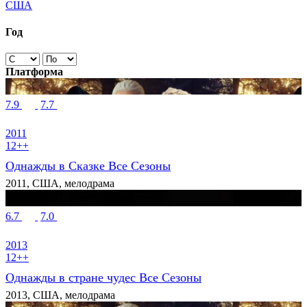
США
Год
Платформа
7.9
7.7
2011
12++
Однажды в Сказке Все Сезоны
2011, США, мелодрама
6.7
7.0
2013
12++
Однажды в стране чудес Все Сезоны
2013, США, мелодрама