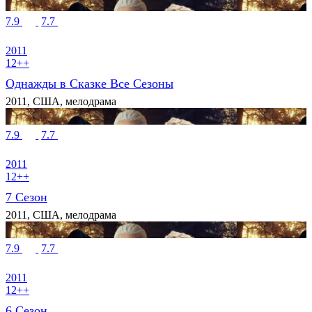
7.9
7.7
2011
12++
Однажды в Сказке Все Сезоны
2011, США, мелодрама
7.9
7.7
2011
12++
7 Сезон
2011, США, мелодрама
7.9
7.7
2011
12++
6 Сезон